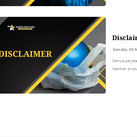
Discla
Tuesday, 06 
Semua penjelas
halaman produ