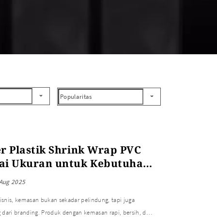
er Plastik Shrink Wrap PVC
ai Ukuran untuk Kebutuhan
n Produk
 Aug 2025
snis, kemasan bukan sekadar pelindung, tapi juga
 dari branding. Produk dengan kemasan rapi, bersih, dan