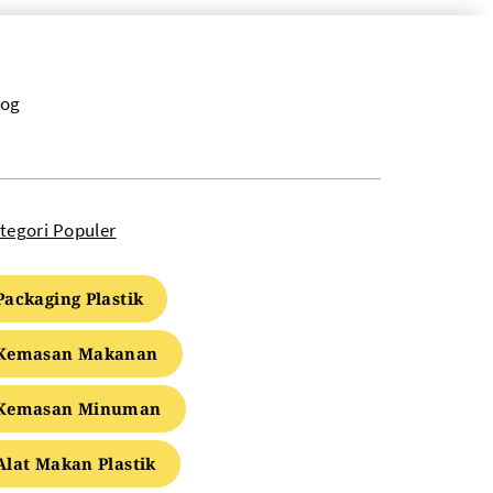
log
tegori Populer
Packaging Plastik
Kemasan Makanan
Kemasan Minuman
Alat Makan Plastik