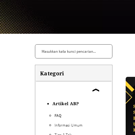
More..
MESIN
AKSESORIS
Mesin Sealer
Pita Tarik
Elektronik Tukang
Pita Kawat Twist Tie
Pita Satin
Bola Gacha
Sendok Takar
Kapi Kue
Kategori
Kuas
Tali Souvenir
Tali Rafia
Artikel ABP
KEMASAN MAKANAN
KEMASAN MINUMAN
FAQ
Aluminium Sachet
Seal Cup
Kertas Bungkus
Informasi Umum
Foam
Tips & Trik