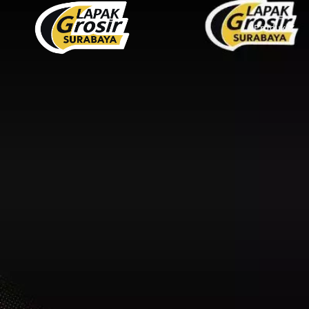
Produk
PACKAGING PLASTIK
PACKAGING KERTAS
Plastik Opp
Tas Kain
PVC Shrink 30mic 250gr
Paper Bag
PVC Shrink 30mic 500gr
Cooling Thermal Bag
PVC Shrink 30mic 1kg
Tas Spunbond
PVC Potongan
Paper Cup
Shrink POF 15mic 250gr
Paper Bowl
Shrink POF 20mic 250gr
Shrink POF Potongan
Plastik Klip
Standing Pouch