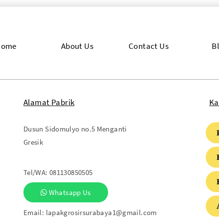
Home
About Us
Contact Us
B
Alamat Pabrik
Ka
Dusun Sidomulyo no.5 Menganti
Gresik
Tel/WA:
081130850505
Whatsapp Us
Email:
lapakgrosirsurabaya1@gmail.com