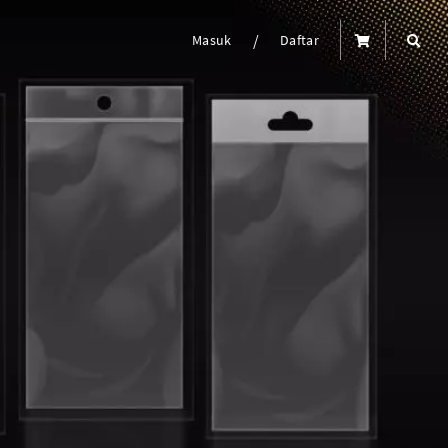
/
Masuk
Daftar