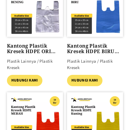
Kantong Plastik
Kantong Plastik
Kresek HDPE ORI
Kresek HDPE BIRU
BENING 50lbr (15 x
50lbr (15 x 30) s/d (28
Plastik Lainnya / Plastik
Plastik Lainnya / Plastik
30) s/d (28 x 48)
x 48)
Kresek
Kresek
HUBUNGI KAMI
HUBUNGI KAMI