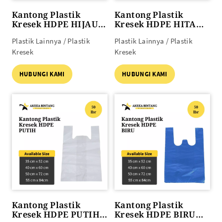
Kantong Plastik
Kantong Plastik
Kresek HDPE HIJAU
Kresek HDPE HITAM
50lbr (15 x 30) s/d (28
50lbr (35 x 52) s/d (55
Plastik Lainnya / Plastik
Plastik Lainnya / Plastik
x 48)
x 84)
Kresek
Kresek
HUBUNGI KAMI
HUBUNGI KAMI
Kantong Plastik
Kantong Plastik
Kresek HDPE PUTIH
Kresek HDPE BIRU