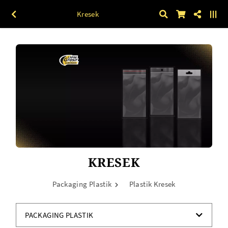
Kresek
KRESEK
Packaging Plastik
Plastik Kresek
PACKAGING PLASTIK