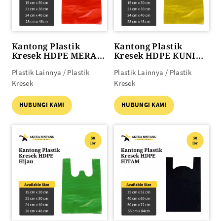
Kantong Plastik
Kantong Plastik
Kresek HDPE MERAH
Kresek HDPE KUNING
50lbr (15 x 30) s/d (28
50lbr (15 x 30) s/d (28
Plastik Lainnya / Plastik
Plastik Lainnya / Plastik
x 48)
x 48)
Kresek
Kresek
HUBUNGI KAMI
HUBUNGI KAMI